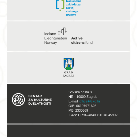
Savska cesta 3
HR - 10000 Zagreb
E-mail:
office@ckd.hr
OIB: 66197971625
MB: 2330369
IBAN: HR9424840081104545902