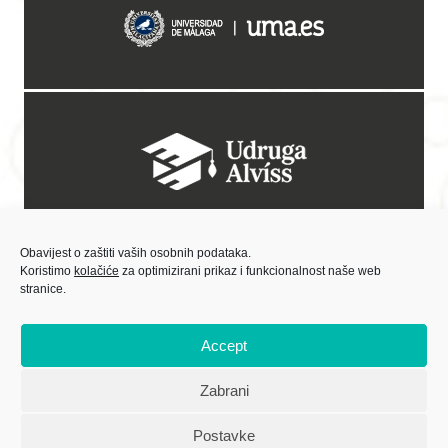
Obavijest o zaštiti vaših osobnih podataka.
Koristimo
kolačiće
za optimizirani prikaz i funkcionalnost naše web
stranice.
Accept
Zabrani
Sadržaj objavljivanih materijala isključiva je odgovornost Centra za kulturne
djelatnosti.
Postavke
Izradu internetske stranice sufinancirala Europska unija iz Europskog