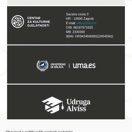
Savska cesta 3
HR - 10000 Zagreb
E-mail:
office@ckd.hr
OIB: 66197971625
MB: 2330369
IBAN: HR9424840081104545902