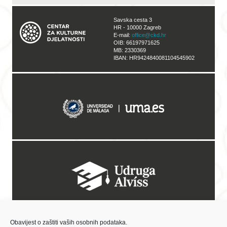
Savska cesta 3
HR - 10000 Zagreb
E-mail:
office@ckd.hr
OIB: 66197971625
MB: 2330369
IBAN: HR9424840081104545902
Obavijest o zaštiti vaših osobnih podataka.