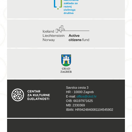
Savska cesta 3
HR - 10000 Zagreb
E-mail:
office@ckd.hr
OIB: 66197971625
MB: 2330369
IBAN: HR9424840081104545902