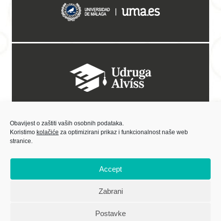
Obavijest o zaštiti vaših osobnih podataka.
Koristimo
kolačiće
za optimizirani prikaz i funkcionalnost naše web
stranice.
Accept
Zabrani
Sadržaj objavljivanih materijala isključiva je odgovornost Centra za kulturne
djelatnosti.
Postavke
Izradu internetske stranice sufinancirala Europska unija iz Europskog