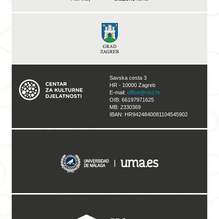
Savska cesta 3
HR - 10000 Zagreb
E-mail:
office@ckd.hr
OIB: 66197971625
MB: 2330369
IBAN: HR9424840081104545902