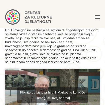
CKD i ove godine nastavlja sa svojom dugogodišnjom praksom
snimanja videa o starijim osobama koje se prisjećaju svojih
života. To je inspiracija za sve nas, ali i vrijedna arhiva za
budućnost. Ove godine se bavimo Zapruđem,
novozagrebačkim naseljem koje je građeno od sredine
šezdesetih do početka sedamdesetih godina. Prvi video u nizu
govori o bluesu, glazbi koja se svirala po klupicama
sedamdesetih i osamdesetih godina. Kako je to izgledalo i što
se s bluesom danas događa ispričat će nam Buna.
Kliknite da biste prihvatili Marketing kolačiće
i omogućili ovaj sadržaj