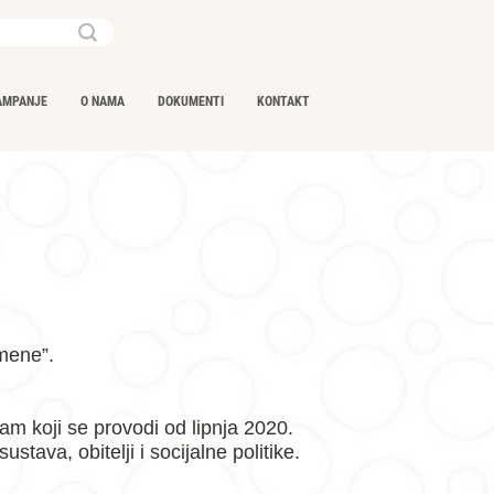
Ključna
riječ...
AMPANJE
O NAMA
DOKUMENTI
KONTAKT
mene”.
am koji se provodi od lipnja 2020.
tava, obitelji i socijalne politike.