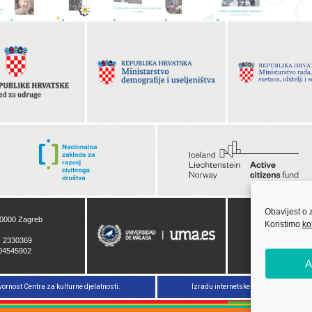
Obavijest o 
10000 Zagreb
Koristimo
ko
: 2330369
04545902
A
vornost Centra za kulturne djelatnosti.
Izradu internetske stranice sufinanci