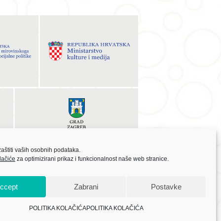
zaštiti vaših osobnih podataka.
lačiće
za optimizirani prikaz i funkcionalnost naše web stranice.
ccept
Zabrani
Postavke
rala Europska unija iz Europskog socijalnog fonda.
POLITIKA KOLAČIĆA
POLITIKA KOLAČIĆA
Copyright © 2021 CENTAR ZA KULTURNE DJELATNOSTI