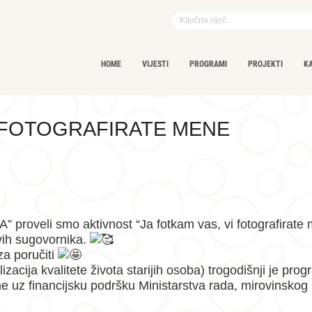
HOME
VIJESTI
PROGRAMI
PROJEKTI
K
I FOTOGRAFIRATE MENE
proveli smo aktivnost “Ja fotkam vas, vi fotografirate 
ivih sugovornika.
za poručiti
ja kvalitete života starijih osoba) trogodišnji je progr
 uz financijsku podršku Ministarstva rada, mirovinskog sus