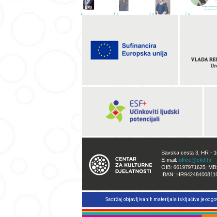
Savska cesta 3, HR - 
E-mail:
office@ckd.hr
OIB: 66197971625; MB
IBAN: HR94248400811
Sadržaj objavljivanih materijala isključiva je odgo