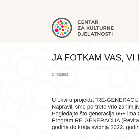
JA FOTKAM VAS, V
24/05/2023
U okviru projekta “RE-GENERACIJA” 
Napravili smo portrete vrlo zanimlj
Pogledajte što generacija 65+ ima 
Program RE-GENERACIJA (Revitalizaci
godine do kraja svibnja 2022. godine