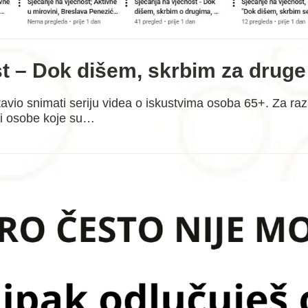
st – Dok dišem, skrbim za druge
tavio snimati seriju videa o iskustvima osoba 65+. Za ra
a i osobe koje su…