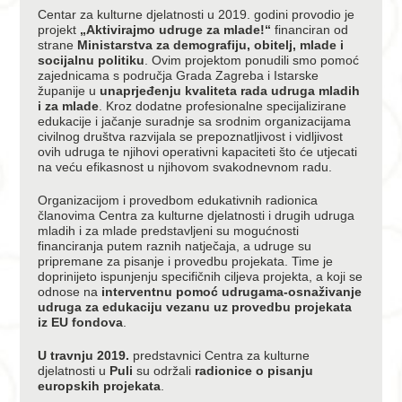
Centar za kulturne djelatnosti u 2019. godini provodio je
projekt
„Aktivirajmo udruge za mlade!“
financiran od
strane
Ministarstva za demografiju, obitelj, mlade i
socijalnu politiku
. Ovim projektom ponudili smo pomoć
zajednicama s područja Grada Zagreba i Istarske
županije u
unaprjeđenju kvaliteta rada udruga mladih
i za mlade
. Kroz dodatne profesionalne specijalizirane
edukacije i jačanje suradnje sa srodnim organizacijama
civilnog društva razvijala se prepoznatljivost i vidljivost
ovih udruga te njihovi operativni kapaciteti što će utjecati
na veću efikasnost u njihovom svakodnevnom radu.
Organizacijom i provedbom edukativnih radionica
članovima Centra za kulturne djelatnosti i drugih udruga
mladih i za mlade predstavljeni su mogućnosti
financiranja putem raznih natječaja, a udruge su
pripremane za pisanje i provedbu projekata. Time je
doprinijeto ispunjenju specifičnih ciljeva projekta, a koji se
odnose na
interventnu pomoć udrugama-osnaživanje
udruga za edukaciju vezanu uz provedbu projekata
iz EU fondova
.
U travnju 2019.
predstavnici Centra za kulturne
djelatnosti u
Puli
su održali
radionice o pisanju
europskih projekata
.