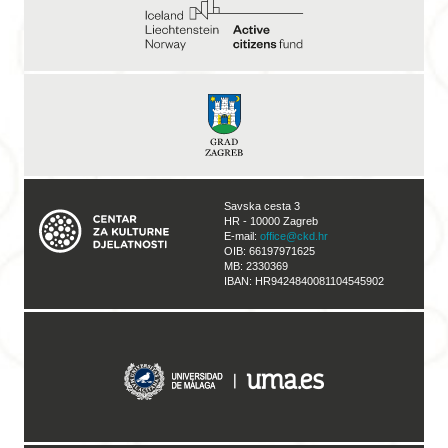
Savska cesta 3
HR - 10000 Zagreb
E-mail:
office@ckd.hr
OIB: 66197971625
MB: 2330369
IBAN: HR9424840081104545902